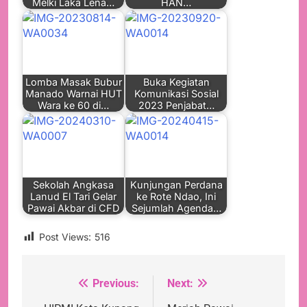
Melki Laka Lena…
HAN…
Lomba Masak Bubur
Buka Kegiatan
Manado Warnai HUT
Komunikasi Sosial
Wara ke 60 di…
2023 Penjabat…
Sekolah Angkasa
Kunjungan Perdana
Lanud El Tari Gelar
ke Rote Ndao, Ini
Pawai Akbar di CFD
Sejumlah Agenda…
Post Views:
516
Previous:
Next:
Navigasi