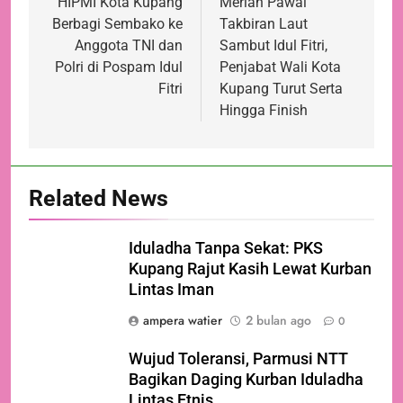
pos
HIPMI Kota Kupang
Meriah Pawai
Berbagi Sembako ke
Takbiran Laut
Anggota TNI dan
Sambut Idul Fitri,
Polri di Pospam Idul
Penjabat Wali Kota
Fitri
Kupang Turut Serta
Hingga Finish
Related News
Iduladha Tanpa Sekat: PKS
Kupang Rajut Kasih Lewat Kurban
Lintas Iman
ampera watier
2 bulan ago
0
Wujud Toleransi, Parmusi NTT
Bagikan Daging Kurban Iduladha
Lintas Etnis