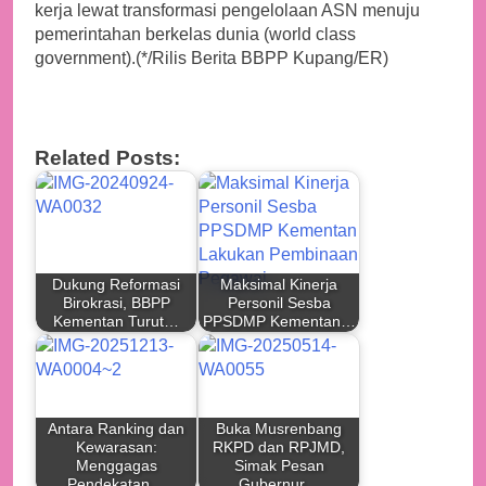
kerja lewat transformasi pengelolaan ASN menuju
pemerintahan berkelas dunia (world class
government).(*/Rilis Berita BBPP Kupang/ER)
Related Posts:
Dukung Reformasi
Maksimal Kinerja
Birokrasi, BBPP
Personil Sesba
Kementan Turut…
PPSDMP Kementan…
Antara Ranking dan
Buka Musrenbang
Kewarasan:
RKPD dan RPJMD,
Menggagas
Simak Pesan
Pendekatan…
Gubernur…