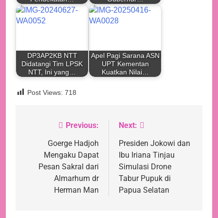
DP3AP2KB NTT
Apel Pagi Sarana ASN
Didatangi Tim LPSK
UPT Kementan
NTT, Ini yang…
Kuatkan Nilai…
Post Views:
718
Previous:
Next:
Navigasi
pos
Goerge Hadjoh
Presiden Jokowi dan
Mengaku Dapat
Ibu Iriana Tinjau
Pesan Sakral dari
Simulasi Drone
Almarhum dr
Tabur Pupuk di
Herman Man
Papua Selatan